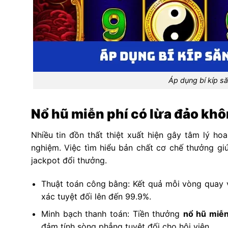
Áp dụng bí kíp s
Nổ hũ miễn phí có lừa đảo khô
Nhiều tin đồn thất thiệt xuất hiện gây tâm lý h
nghiệm. Việc tìm hiểu bản chất cơ chế thưởng giú
jackpot đổi thưởng.
Thuật toán công bằng: Kết quả mỗi vòng quay v
xác tuyệt đối lên đến 99.9%.
Minh bạch thanh toán: Tiền thưởng
nổ hũ miễn
đảm tính sòng phẳng tuyệt đối cho hội viên.