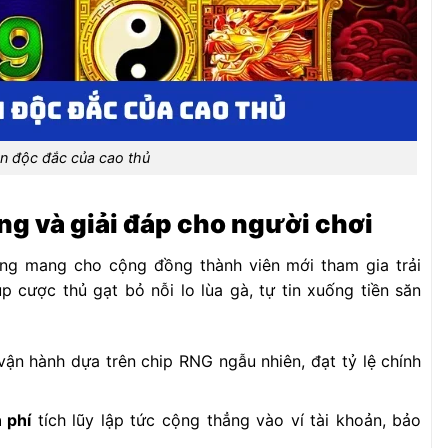
ăn độc đắc của cao thủ
ng và giải đáp cho người chơi
oang mang cho cộng đồng thành viên mới tham gia trải
p cược thủ gạt bỏ nỗi lo lùa gà, tự tin xuống tiền săn
ận hành dựa trên chip RNG ngẫu nhiên, đạt tỷ lệ chính
 phí
tích lũy lập tức cộng thẳng vào ví tài khoản, bảo