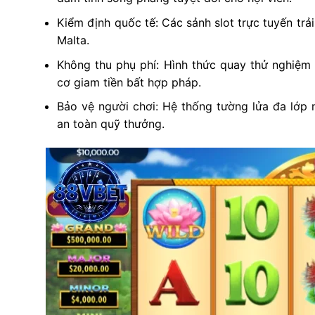
Kiểm định quốc tế: Các sảnh slot trực tuyến trả
Malta.
Không thu phụ phí: Hình thức quay thử nghiệm 
cơ giam tiền bất hợp pháp.
Bảo vệ người chơi: Hệ thống tường lửa đa lớp n
an toàn quỹ thưởng.