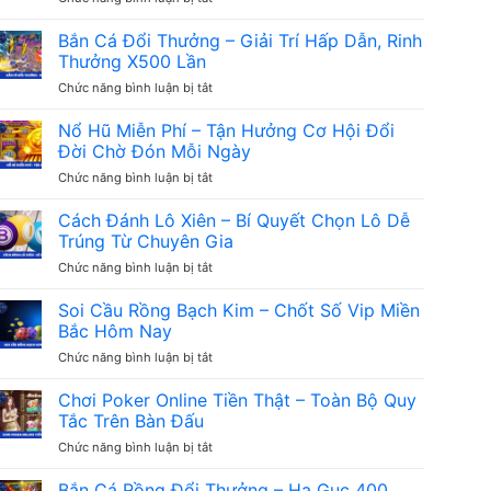
Sau
Kèo
Bắn
Đánh
Thơm
Cá
Bắn Cá Đổi Thưởng – Giải Trí Hấp Dẫn, Rinh
Lô
Cực
Đổi
Gì
Thưởng X500 Lần
Đỉnh
Thẻ
–
Chức năng bình luận bị tắt
ở
Cào
Chốt
Bắn
–
Ngay
Cá
Nổ Hũ Miễn Phí – Tận Hưởng Cơ Hội Đổi
Hướng
Cầu
Đổi
Dẫn
Đời Chờ Đón Mỗi Ngày
Lô
Thưởng
Quy
Về
Chức năng bình luận bị tắt
ở
–
Trình
Bờ
Nổ
Giải
Đổi
Hũ
Cách Đánh Lô Xiên – Bí Quyết Chọn Lô Dễ
Trí
Thẻ
Miễn
Hấp
Trúng Từ Chuyên Gia
Siêu
Phí
Dẫn,
Tốc
Chức năng bình luận bị tắt
ở
–
Rinh
Cách
Tận
Thưởng
Đánh
Soi Cầu Rồng Bạch Kim – Chốt Số Vip Miền
Hưởng
X500
Lô
Cơ
Bắc Hôm Nay
Lần
Xiên
Hội
Chức năng bình luận bị tắt
ở
–
Đổi
Soi
Bí
Đời
Cầu
Chơi Poker Online Tiền Thật – Toàn Bộ Quy
Quyết
Chờ
Rồng
Chọn
Tắc Trên Bàn Đấu
Đón
Bạch
Lô
Mỗi
Chức năng bình luận bị tắt
ở
Kim
Dễ
Ngày
Chơi
–
Trúng
Poker
Bắn Cá Rồng Đổi Thưởng – Hạ Gục 400
Chốt