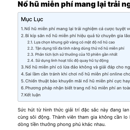
Nổ hũ miễn phí mang lại trải 
Mục Lục
Nổ hũ miễn phí mang lại trải nghiệm cá cược tuyệt v
Bí kíp săn nổ hũ miễn phí hiệu quả từ chuyên gia lã
Lựa chọn khung giờ vàng có mật độ nổ hũ cao
Tận dụng tối đa tính năng dùng thử nổ hũ miễn phí
Phân tích lịch sử thưởng của 10 phiên gần nhất
Sử dụng linh hoạt tốc độ quay hũ tự động
Nổ hũ miễn phí có lừa đảo không và giải đáp cho ng
Sai lầm cần tránh khi chơi nổ hũ miễn phí online ch
Chiến thuật bào khuyến mãi nổ hũ miễn phí cực ha
Phương pháp nhận biết trang nổ hũ miễn phí an toà
Kết luận
Sức hút từ hình thức giải trí đặc sắc này đang l
cùng sôi động. Thành viên tham gia không cần lo l
dòng tiền thưởng phong phú khác nhau.