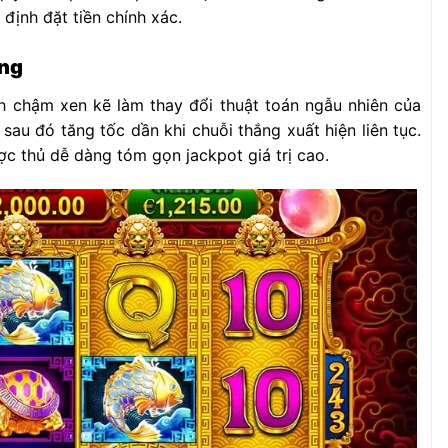
định đặt tiền chính xác.
ộng
h chậm xen kẽ làm thay đổi thuật toán ngẫu nhiên của
sau đó tăng tốc dần khi chuỗi thắng xuất hiện liên tục.
ợc thủ dễ dàng tóm gọn jackpot giá trị cao.