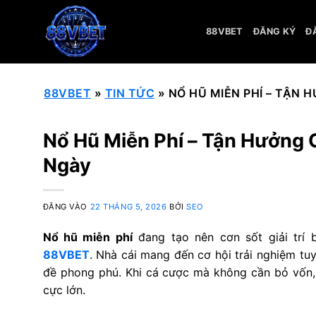
88VBET
ĐĂNG KÝ
Đ
88VBET
»
TIN TỨC
»
NỔ HŨ MIỄN PHÍ – TẬN 
Nổ Hũ Miễn Phí – Tận Hưởng 
Ngày
ĐĂNG VÀO
22 THÁNG 5, 2026
BỞI
SEO
Nổ hũ miễn phí
đang tạo nên cơn sốt giải trí b
88VBET
. Nhà cái mang đến cơ hội trải nghiệm tu
đề phong phú. Khi cá cược mà không cần bỏ vốn, b
cực lớn.