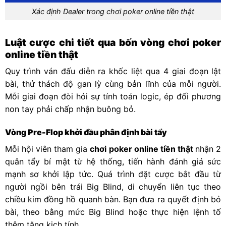
Xác định Dealer trong chơi poker online tiền thật
Luật cược chi tiết qua bốn vòng chơi poker
online tiền thật
Quy trình ván đấu diễn ra khốc liệt qua 4 giai đoạn lật
bài, thử thách độ gan lỳ cùng bản lĩnh của mỗi người.
Mỗi giai đoạn đòi hỏi sự tính toán logic, ép đối phương
non tay phải chấp nhận buông bỏ.
Vòng Pre-Flop khởi đầu phân định bài tẩy
Mỗi hội viên tham gia
chơi poker online tiền thật
nhận 2
quân tẩy bí mật từ hệ thống, tiến hành đánh giá sức
mạnh sơ khởi lập tức. Quá trình đặt cược bắt đầu từ
người ngồi bên trái Big Blind, di chuyển liên tục theo
chiều kim đồng hồ quanh bàn. Bạn đưa ra quyết định bỏ
bài, theo bằng mức Big Blind hoặc thực hiện lệnh tố
thêm tăng kịch tính.