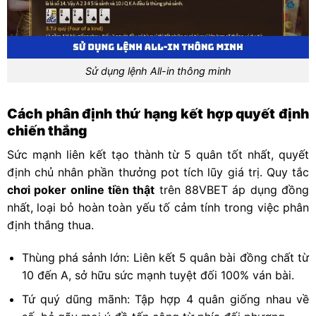
Sử dụng lệnh All-in thông minh
Cách phân định thứ hạng kết hợp quyết định
chiến thắng
Sức mạnh liên kết tạo thành từ 5 quân tốt nhất, quyết
định chủ nhân phần thưởng pot tích lũy giá trị. Quy tắc
chơi poker online tiền thật
trên 88VBET áp dụng đồng
nhất, loại bỏ hoàn toàn yếu tố cảm tính trong việc phân
định thắng thua.
Thùng phá sảnh lớn: Liên kết 5 quân bài đồng chất từ
10 đến A, sở hữu sức mạnh tuyệt đối 100% ván bài.
Tứ quý dũng mãnh: Tập hợp 4 quân giống nhau về