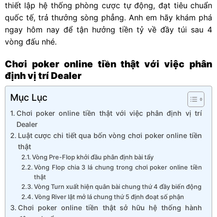
thiết lập hệ thống phòng cược tự động, đạt tiêu chuẩn
quốc tế, trả thưởng sòng phẳng. Anh em hãy khám phá
ngay hôm nay để tận hưởng tiền tỷ về đầy túi sau 4
vòng đấu nhé.
Chơi poker online tiền thật với việc phân
định vị trí Dealer
Mục Lục
Chơi poker online tiền thật với việc phân định vị trí
Dealer
Luật cược chi tiết qua bốn vòng chơi poker online tiền
thật
Vòng Pre-Flop khởi đầu phân định bài tẩy
Vòng Flop chia 3 lá chung trong chơi poker online tiền
thật
Vòng Turn xuất hiện quân bài chung thứ 4 đầy biến động
Vòng River lật mở lá chung thứ 5 định đoạt số phận
Chơi poker online tiền thật sở hữu hệ thống hành