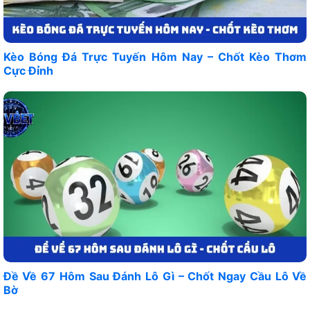
Kèo Bóng Đá Trực Tuyến Hôm Nay – Chốt Kèo Thơm
Cực Đỉnh
Đề Về 67 Hôm Sau Đánh Lô Gì – Chốt Ngay Cầu Lô Về
Bờ