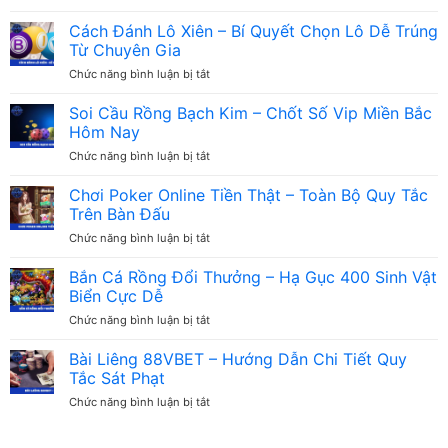
Bờ
Nổ
Giải
Đổi
Hũ
Cách Đánh Lô Xiên – Bí Quyết Chọn Lô Dễ Trúng
Trí
Thẻ
Miễn
Hấp
Từ Chuyên Gia
Siêu
Phí
Dẫn,
Tốc
Chức năng bình luận bị tắt
ở
–
Rinh
Cách
Tận
Thưởng
Đánh
Soi Cầu Rồng Bạch Kim – Chốt Số Vip Miền Bắc
Hưởng
X500
Lô
Cơ
Hôm Nay
Lần
Xiên
Hội
Chức năng bình luận bị tắt
ở
–
Đổi
Soi
Bí
Đời
Cầu
Chơi Poker Online Tiền Thật – Toàn Bộ Quy Tắc
Quyết
Chờ
Rồng
Chọn
Trên Bàn Đấu
Đón
Bạch
Lô
Mỗi
Chức năng bình luận bị tắt
ở
Kim
Dễ
Ngày
Chơi
–
Trúng
Poker
Bắn Cá Rồng Đổi Thưởng – Hạ Gục 400 Sinh Vật
Chốt
Từ
Online
Số
Biển Cực Dễ
Chuyên
Tiền
Vip
Gia
Chức năng bình luận bị tắt
ở
Thật
Miền
Bắn
–
Bắc
Cá
Bài Liêng 88VBET – Hướng Dẫn Chi Tiết Quy
Toàn
Hôm
Rồng
Bộ
Tắc Sát Phạt
Nay
Đổi
Quy
Chức năng bình luận bị tắt
ở
Thưởng
Tắc
Bài
–
Trên
Liêng
Hạ
Bàn