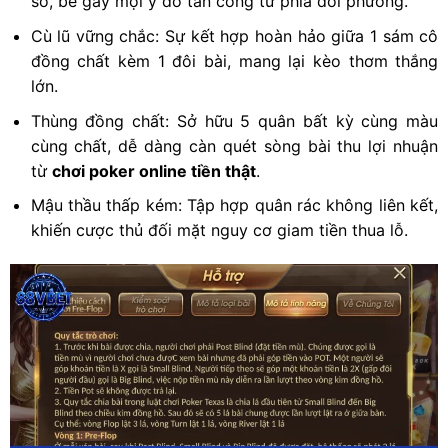
số, bẻ gãy mọi ý đồ tấn công từ phía đối phương.
Cù lũ vững chắc: Sự kết hợp hoàn hảo giữa 1 sám cô
đồng chất kèm 1 đôi bài, mang lại kèo thơm thắng
lớn.
Thùng đồng chất: Sở hữu 5 quân bất kỳ cùng màu
cùng chất, dễ dàng càn quét sòng bài thu lợi nhuận
từ
chơi poker online tiền thật
.
Mậu thầu thấp kém: Tập hợp quân rác không liên kết,
khiến cược thủ đối mặt nguy cơ giam tiền thua lỗ.