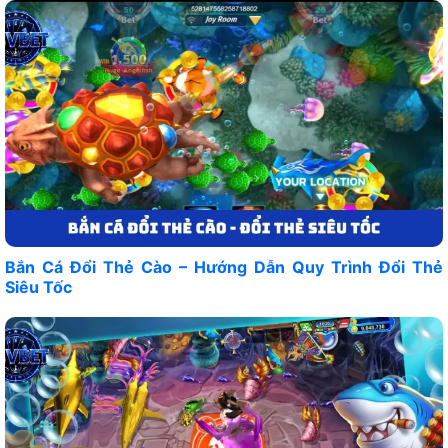
Bắn Cá Đổi Thẻ Cào – Hướng Dẫn Quy Trình Đổi Thẻ
Siêu Tốc