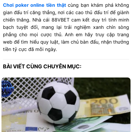
Chơi poker online tiền thật
cùng bạn khám phá không
gian đấu trí căng thẳng, nơi các cao thủ đấu trí để giành
chiến thắng. Nhà cái 88VBET cam kết duy trì tính minh
bạch tuyệt đối, mang lại trải nghiệm xanh chín sòng
phẳng cho mọi cược thủ. Anh em hãy truy cập trang
web để tìm hiểu quy luật, làm chủ bàn đấu, nhận thưởng
tiền tỷ cực đã mỗi ngày.
BÀI VIẾT CÙNG CHUYÊN MỤC: