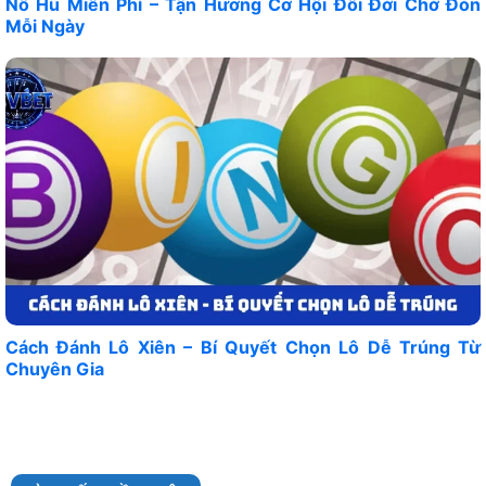
Nổ Hũ Miễn Phí – Tận Hưởng Cơ Hội Đổi Đời Chờ Đón
Mỗi Ngày
Cách Đánh Lô Xiên – Bí Quyết Chọn Lô Dễ Trúng Từ
Chuyên Gia