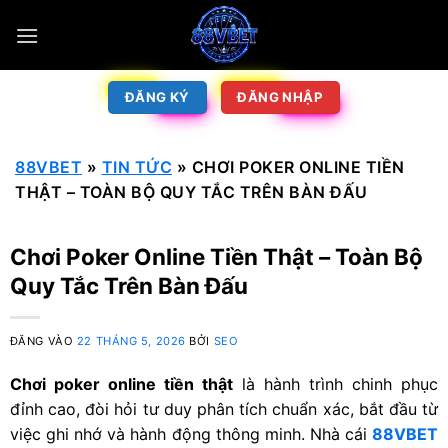
ĐĂNG KÝ
ĐĂNG NHẬP
88VBET
»
TIN TỨC
»
CHƠI POKER ONLINE TIỀN
THẬT – TOÀN BỘ QUY TẮC TRÊN BÀN ĐẤU
Chơi Poker Online Tiền Thật – Toàn Bộ
Quy Tắc Trên Bàn Đấu
ĐĂNG VÀO
22 THÁNG 5, 2026
BỞI
SEO
Chơi poker online tiền thật
là hành trình chinh phục
đỉnh cao, đòi hỏi tư duy phân tích chuẩn xác, bắt đầu từ
việc ghi nhớ và hành động thông minh. Nhà cái
88VBET