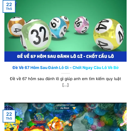
22
Th5
Đề Về 67 Hôm Sau Đánh Lô Gì – Chốt Ngay Cầu Lô Về Bờ
Đề về 67 hôm sau đánh lô gì giúp anh em tìm kiếm quy luật
[...]
22
Th5