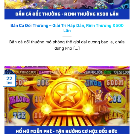
Bắn Cá Đổi Thưởng – Giải Trí Hấp Dẫn, Rinh Thưởng X500
Lần
Bắn cá đổi thưởng mô phỏng thế giới đại dương bao la, chứa
đựng kho [...]
22
Th5