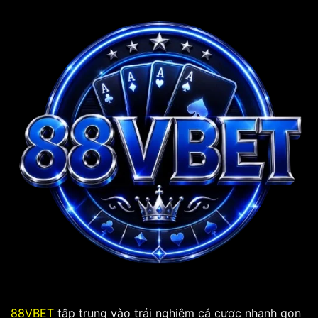
88VBET
tập trung vào trải nghiệm cá cược nhanh gọn