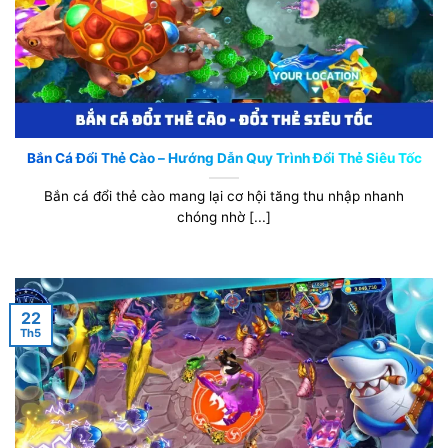
Bắn Cá Đổi Thẻ Cào – Hướng Dẫn Quy Trình Đổi Thẻ Siêu Tốc
Bắn cá đổi thẻ cào mang lại cơ hội tăng thu nhập nhanh
chóng nhờ [...]
22
Th5