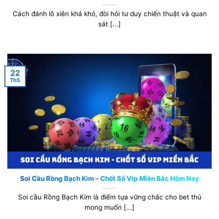
Cách đánh lô xiên khá khó, đòi hỏi tư duy chiến thuật và quan
sát [...]
22
Th5
Soi Cầu Rồng Bạch Kim – Chốt Số Vip Miền Bắc Hôm Nay
Soi cầu Rồng Bạch Kim là điểm tựa vững chắc cho bet thủ
mong muốn [...]