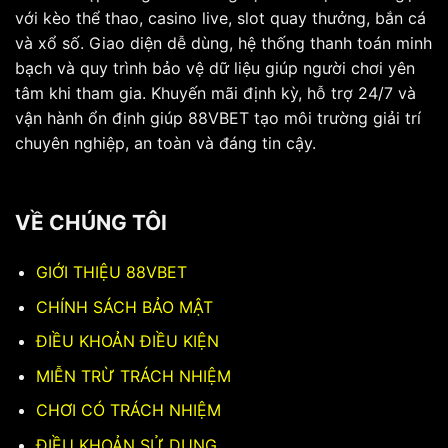
với kèo thể thao, casino live, slot quay thưởng, bắn cá
và xổ số. Giao diện dễ dùng, hệ thống thanh toán minh
bạch và quy trình bảo vệ dữ liệu giúp người chơi yên
tâm khi tham gia. Khuyến mãi định kỳ, hỗ trợ 24/7 và
vận hành ổn định giúp 88VBET tạo môi trường giải trí
chuyên nghiệp, an toàn và đáng tin cậy.
VỀ CHÚNG TÔI
GIỚI THIỆU 88VBET
CHÍNH SÁCH BẢO MẬT
ĐIỀU KHOẢN ĐIỀU KIỆN
MIỄN TRỪ TRÁCH NHIỆM
CHƠI CÓ TRÁCH NHIỆM
ĐIỀU KHOẢN SỬ DỤNG