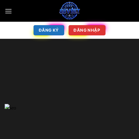
ĐĂNG KÝ
ĐĂNG NHẬP